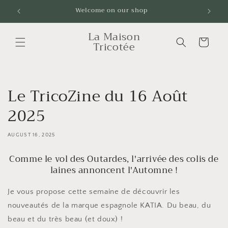
Skip to
Welcome on our shop
Livrai
content
La Maison
Cart
Tricotée
Le TricoZine du 16 Août
2025
AUGUST 16, 2025
Comme le vol des Outardes, l'arrivée des colis de
laines annoncent l'Automne !
Je vous propose cette semaine de découvrir les
nouveautés de la marque espagnole KATIA. Du beau, du
beau et du très beau (et doux) !